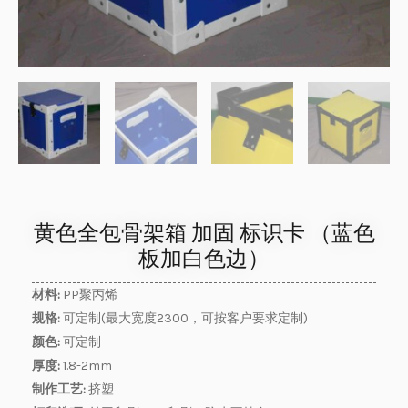
黄色全包骨架箱 加固 标识卡 （蓝色
板加白色边）
材料:
PP聚丙烯
规格:
可定制(最大宽度2300，可按客户要求定制)
颜色:
可定制
厚度:
1.8-2mm
制作工艺:
挤塑