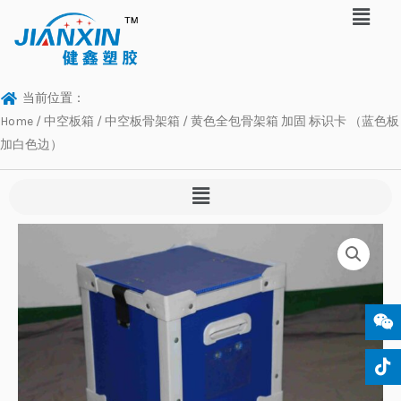
当前位置：
Home
/
中空板箱
/
中空板骨架箱
/ 黄色全包骨架箱 加固 标识卡 （蓝色板
加白色边）