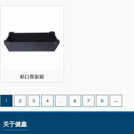
斜口骨架箱
1
2
3
4
…
6
7
8
→
关于健鑫