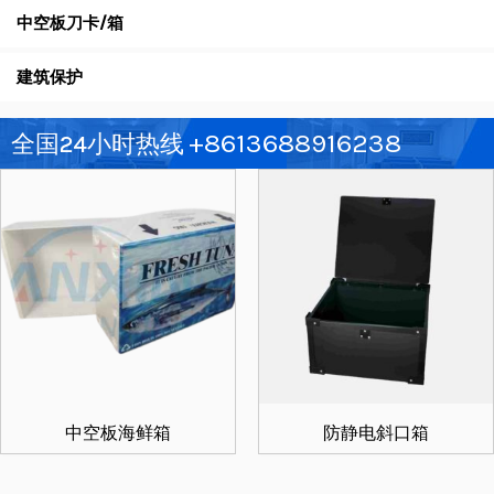
中空板刀卡/箱
建筑保护
+8613688916238
全国24小时热线
中空板海鲜箱
防静电斜口箱