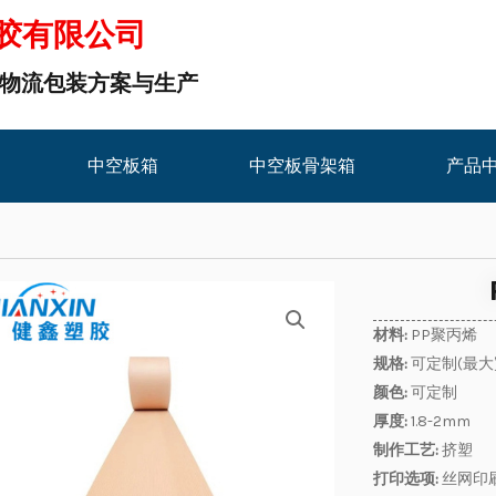
胶有限公司
板物流包装方案与生产
中空板箱
中空板骨架箱
产品
材料:
PP聚丙烯
规格:
可定制(最大
颜色:
可定制
厚度:
1.8-2mm
制作工艺:
挤塑
打印选项:
丝网印